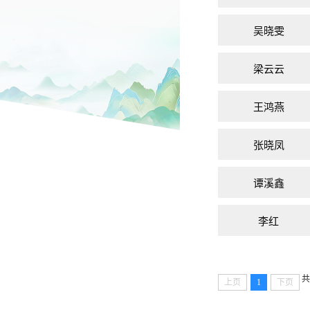
吴晓雯
梁云云
王鸿燕
张晓凤
谭溪鑫
李红
共
上页
1
下页